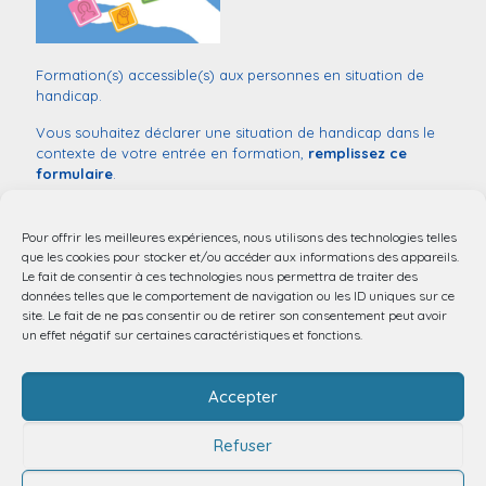
Formation(s) accessible(s) aux personnes en situation de
handicap.
Vous souhaitez déclarer une situation de handicap dans le
contexte de votre entrée en formation,
remplissez ce
formulaire
.
Monsieur
Sébastien COUVILLERS
Référent handicap :
03 20 44 52 03
Pour offrir les meilleures expériences, nous utilisons des technologies telles
mail:
handicap@chu-lille.fr
que les cookies pour stocker et/ou accéder aux informations des appareils.
Le fait de consentir à ces technologies nous permettra de traiter des
Accessibilité aux personnes à mobilité réduite.
données telles que le comportement de navigation ou les ID uniques sur ce
site. Le fait de ne pas consentir ou de retirer son consentement peut avoir
un effet négatif sur certaines caractéristiques et fonctions.
Accepter
Refuser