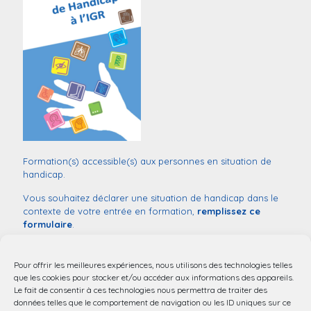
Formation(s) accessible(s) aux personnes en situation de
handicap.
Vous souhaitez déclarer une situation de handicap dans le
contexte de votre entrée en formation,
remplissez ce
formulaire
.
Monsieur
Sébastien COUVILLERS
Référent handicap :
03 20 44 52 03
Pour offrir les meilleures expériences, nous utilisons des technologies telles
mail:
handicap@chu-lille.fr
que les cookies pour stocker et/ou accéder aux informations des appareils.
Le fait de consentir à ces technologies nous permettra de traiter des
Accessibilité aux personnes à mobilité réduite.
données telles que le comportement de navigation ou les ID uniques sur ce