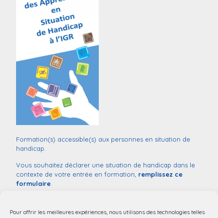
Formation(s) accessible(s) aux personnes en situation de
handicap.
Vous souhaitez déclarer une situation de handicap dans le
contexte de votre entrée en formation,
remplissez ce
formulaire
.
Monsieur
Sébastien COUVILLERS
Référent handicap :
03 20 44 52 03
Pour offrir les meilleures expériences, nous utilisons des technologies telles